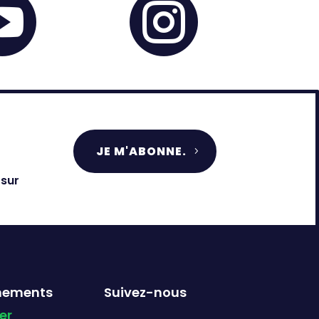


JE M'ABONNE.
 sur
nements
Suivez-nous
er