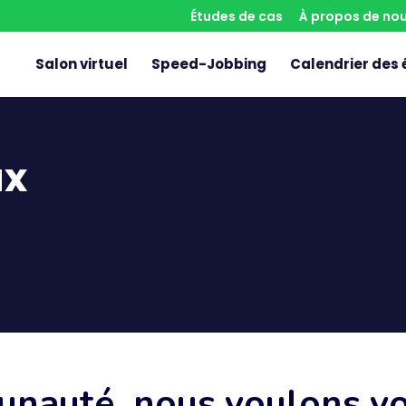
Études de cas
À propos de no
Salon virtuel
Speed-Jobbing
Calendrier des
ux
unauté, nous voulons vo