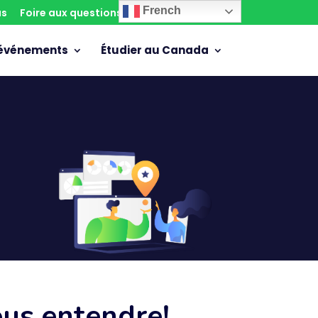
French
us
Foire aux questions
Contactez-nous
 événements
Étudier au Canada
us entendre!