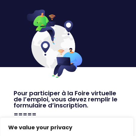
Pour participer à la Foire virtuelle
de l’emploi, vous devez remplir le
formulaire d’inscription.
=====
To participate in the Virtual Job
We value your privacy
Fair, you must complete the
registration form.